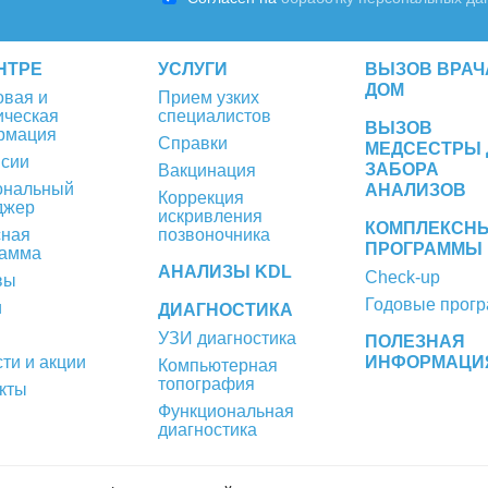
НТРЕ
УСЛУГИ
ВЫЗОВ ВРАЧ
ДОМ
вая и
Прием узких
ическая
специалистов
ВЫЗОВ
рмация
Справки
МЕДСЕСТРЫ 
нсии
ЗАБОРА
Вакцинация
ональный
АНАЛИЗОВ
Коррекция
джер
искривления
КОМПЛЕКСН
сная
позвоночника
ПРОГРАММЫ
рамма
АНАЛИЗЫ KDL
Check-up
вы
Годовые прог
и
ДИАГНОСТИКА
УЗИ диагностика
ПОЛЕЗНАЯ
ти и акции
ИНФОРМАЦИ
Компьютерная
топография
кты
Функциональная
диагностика