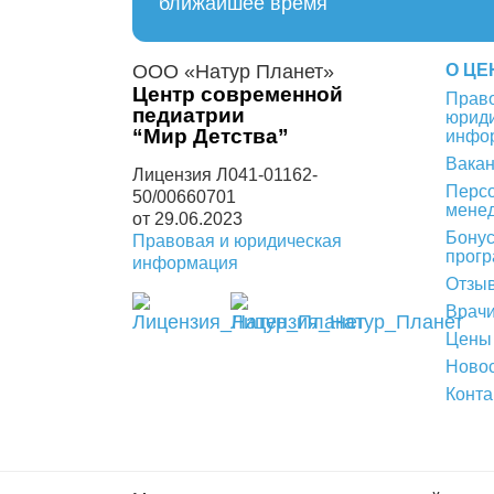
ближайшее время
ООО «Натур Планет»
О ЦЕ
Центр современной
Право
педиатрии
юрид
“Мир Детства”
инфо
Вака
Лицензия Л041-01162-
Перс
50/00660701
мене
от 29.06.2023
Бону
Правовая и юридическая
прог
информация
Отзы
Врач
Цены
Новос
Конта