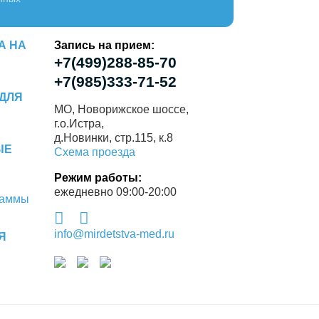
А НА
Запись на прием:
+7(499)288-85-70
+7(985)333-71-52
ДЛЯ
МО, Новорижское шоссе,
г.о.Истра,
д.Новинки, стр.115, к.8
ЫЕ
Схема проезда
Режим работы:
ежедневно 09:00-20:00
раммы
info@mirdetstva-med.ru
Я