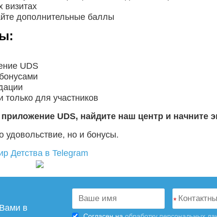
 визитах
айте дополнительные баллы
ы:
жение UDS
 бонусами
дации
 только для участников
приложение UDS, найдите наш центр и начните э
о удовольствие, но и бонусы.
ир Детства в Telegram
*
 Вами в
Согласен на
обработку персональных да