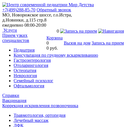
+7(499)288-85-70
Обратный звонок
МО, Новорижское шоссе, г.о.Истра,
д.Новинки, д.115 стр.8
ежедневно 08:00-20:00
Услуги
0
Прием узких
Корзина
специалистов
0
Вызов на дом
Запись на прием
0 руб.
Педиатрия
Консультация по грудному вскармливанию
Гастроэнтерология
Отоларингология
Остеопатия
Неврология
Семейный психолог
Офтальмология
Справки
Вакцинация
Коррекция искривления позвоночника
Травмотология, ортопедия
Лечебный массаж
ЛФК