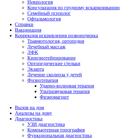
Неврология
Консультация по грудному вскармливанию
Семейный психолог
Офтальмология
Справки
Вакцинация
Коррекция искривления позвоночника
Травмотология, ортопедия
Лечебный массаж
ЛФК
Кинезиотейпирование
Ортопедические стельки
Экзарта
Лечение сколиоза у детей
Физиотерапия
Ударно-волновая терапия
Ультразвуковая терапия
Физиомагнит
Вызов на дом
Анализы на дому
Диагностика
УЗИ диагностика
Компьютерная топография
Функциональная диагностика