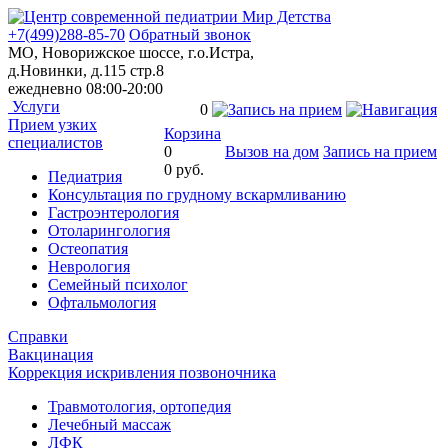
+7(499)288-85-70
Обратный звонок
МО, Новорижское шоссе, г.о.Истра,
д.Новинки, д.115 стр.8
ежедневно 08:00-20:00
Услуги
0
Прием узких
Корзина
специалистов
0
Вызов на дом
Запись на прием
0 руб.
Педиатрия
Консультация по грудному вскармливанию
Гастроэнтерология
Отоларингология
Остеопатия
Неврология
Семейный психолог
Офтальмология
Справки
Вакцинация
Коррекция искривления позвоночника
Травмотология, ортопедия
Лечебный массаж
ЛФК