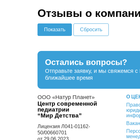
Отзывы о компан
Остались вопросы?
Отправьте заявку, и мы свяжемся с
ближайшее время
ООО «Натур Планет»
О ЦЕ
Центр современной
Право
педиатрии
юрид
“Мир Детства”
инфо
Вака
Лицензия Л041-01162-
Перс
50/00660701
мене
от 29.06.2023