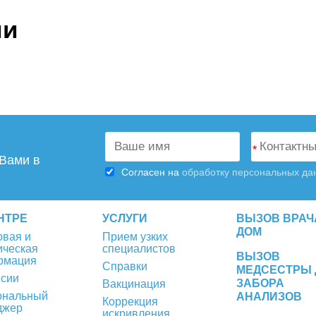
ии
*
 Вами в
Согласен на
обработку персональных да
НТРЕ
УСЛУГИ
ВЫЗОВ ВРАЧ
ДОМ
вая и
Прием узких
ическая
специалистов
ВЫЗОВ
рмация
Справки
МЕДСЕСТРЫ 
нсии
ЗАБОРА
Вакцинация
ональный
АНАЛИЗОВ
Коррекция
джер
искривления