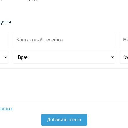
ицины
данных