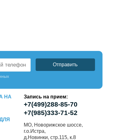
нных
А НА
Запись на прием:
+7(499)288-85-70
+7(985)333-71-52
ДЛЯ
МО, Новорижское шоссе,
г.о.Истра,
д.Новинки, стр.115, к.8