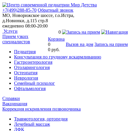
+7(499)288-85-70
Обратный звонок
МО, Новорижское шоссе, г.о.Истра,
д.Новинки, д.115 стр.8
ежедневно 08:00-20:00
Услуги
0
Прием узких
Корзина
специалистов
0
Вызов на дом
Запись на прием
0 руб.
Педиатрия
Консультация по грудному вскармливанию
Гастроэнтерология
Отоларингология
Остеопатия
Неврология
Семейный психолог
Офтальмология
Справки
Вакцинация
Коррекция искривления позвоночника
Травмотология, ортопедия
Лечебный массаж
ЛФК